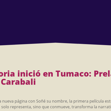
moria inició en Tumaco: Pr
Carabali
a nueva página con Soñé su nombre, la primera película es
solo representa, sino que conmueve, transforma la narrativa