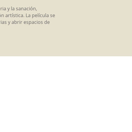
ia y la sanación,
artística. La película se
ias y abrir espacios de