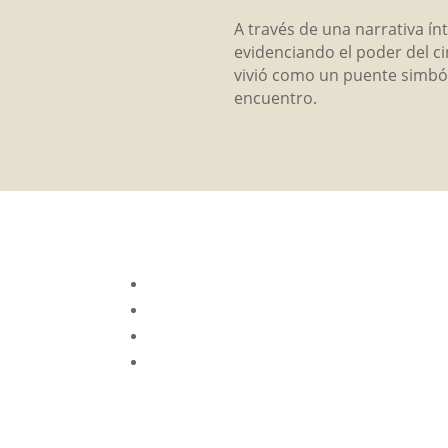
A través de una narrativa í
evidenciando el poder del ci
vivió como un puente simbóli
encuentro.