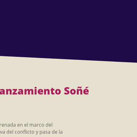
elanzamiento Soñé
trenada en el marco del
 del conflicto y pasa de la