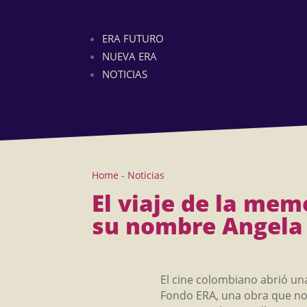
ERA FUTURO
NUEVA ERA
NOTICIAS
Home
-
Noticias
El viaje de la me
su nombre Angela 
El cine colombiano abrió un
Fondo ERA, una obra que no 